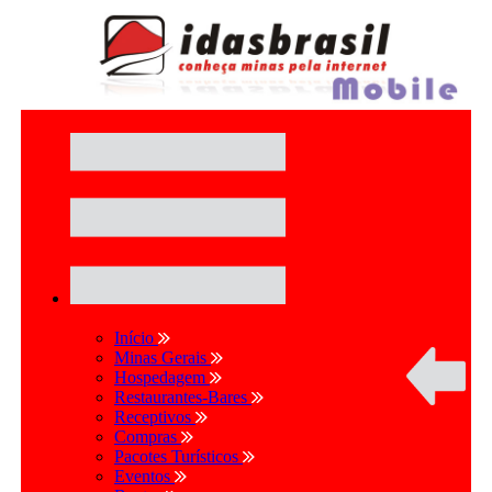
Início
Minas Gerais
Hospedagem
Restaurantes-Bares
Receptivos
Compras
Pacotes Turísticos
Eventos