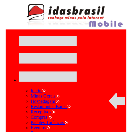
Início
Minas Gerais
Hospedagem
Restaurantes-Bares
Receptivos
Compras
Pacotes Turísticos
Eventos