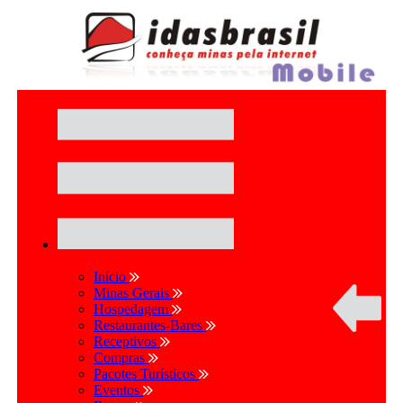
Início
Minas Gerais
Hospedagem
Restaurantes-Bares
Receptivos
Compras
Pacotes Turísticos
Eventos