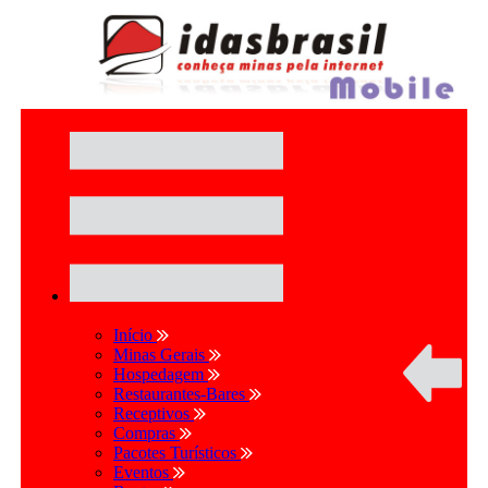
Início
Minas Gerais
Hospedagem
Restaurantes-Bares
Receptivos
Compras
Pacotes Turísticos
Eventos