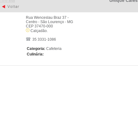
Unique Cafés
 line
848
Rua Wenceslau Braz 37 -
Centro - São Lourenço - MG
CEP 37470-000
Calçadão.
35 3331-1086
Categoria:
Cafeteria
Culinária: