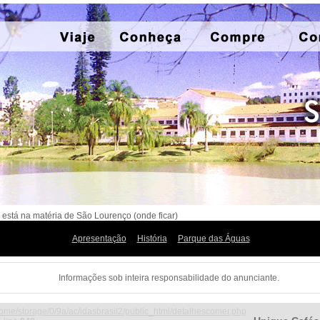
 está na matéria de São Lourenço (onde ficar)
Apresentação
História
Parque das Águas
Informações sob inteira responsabilidade do anunciante.
ome/storage/0/9a/ac/idasbrasil2/public_html/detalhescomer.php