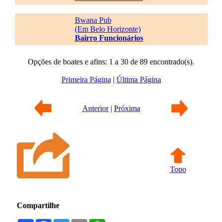
Bwana Pub
(Em Belo Horizonte)
Bairro Funcionários
Opções de boates e afins: 1 a 30 de 89 encontrado(s).
Primeira Página
|
Última Página
Anterior
|
Próxima
Topo
Compartilhe