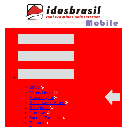
Início
Minas Gerais
Hospedagem
Restaurantes-Bares
Receptivos
Compras
Pacotes Turísticos
Eventos